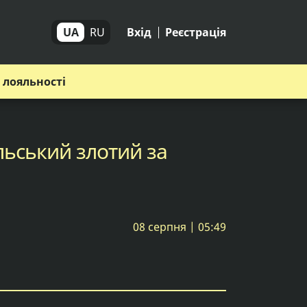
UA
RU
Вхід
Реєстрація
 лояльності
льський злотий за
08 серпня | 05:49