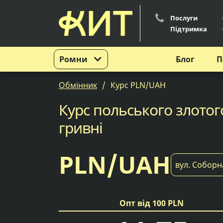
Послуги
Підтримка
Ромни
Блог
П
Обмінник
Курс PLN/UAH
Курс польського злотог
гривні
PLN/UAH
вул. Соборн
Опт від 100 PLN