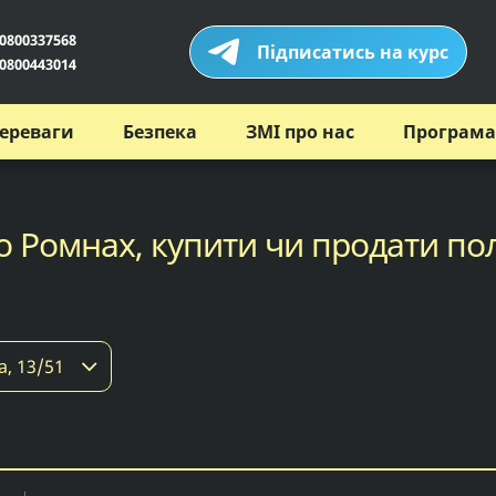
0800337568
Підписатись на курс
0800443014
ереваги
Безпека
ЗМІ про нас
Програма
о Ромнах, купити чи продати по
а, 13/51