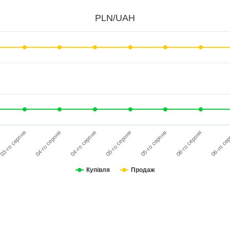
PLN/UAH
05-го серпня
06-го серпня
06-го се
03-го серпня
04-го серпня
04-го серпня
05-го серпня
Купівля
Продаж